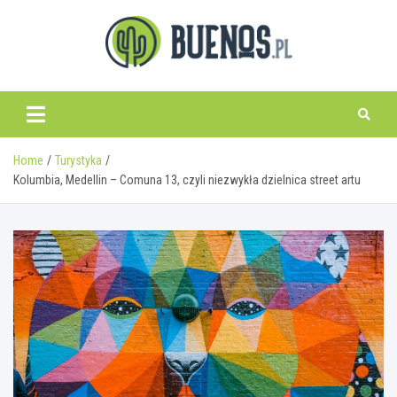
Skip
to
content
www.buenos.pl
Home
Turystyka
Kolumbia, Medellin – Comuna 13, czyli niezwykła dzielnica street artu