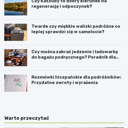
Czy Kaszuby to dobry kierunek na
regenerację i odpoczynek?
Twarde czy miękkie walizki podróżne co
lepiej sprawdzi się w samolocie?
Czy można zabrać jedzenie i ładowarkę
do bagażu podręcznego? Poradnik dla
podróżników
Rozmówki hiszpańskie dla podróżników:
Przydatne zwroty i wyrażenia
C
K
z
i
y
e
K
d
a
y
Warto przeczytać
s
n
z
a