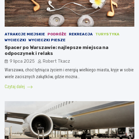
ATRAKCJE MIEJSKIE
PODRÓŻE
REKREACJA
TURYSTYKA
WYCIECZKI
WYCIECZKI PIESZE
Spacer po Warszawie: najlepsze miejsca na
odpoczynek i relaks
9 lipca 2025
Robert Tkacz
Warszawa, choć tętniąca życiem i energią wielkiego miasta, kryje w sobie
wiele zacisznych zakątków, gdzie można…
Czytaj dalej