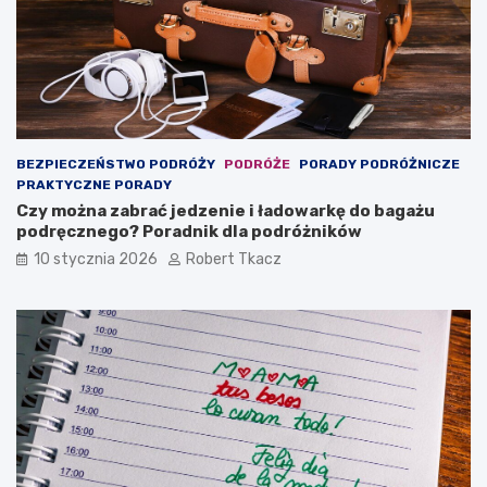
a
b
d
a
n
c
i
z
k
y
d
ć
l
i
a
z
BEZPIECZEŃSTWO PODRÓŻY
PODRÓŻE
PORADY PODRÓŻNICZE
p
w
PRAKTYCZNE PORADY
o
i
Czy można zabrać jedzenie i ładowarkę do bagażu
d
e
podręcznego? Poradnik dla podróżników
r
d
ó
z
10 stycznia 2026
Robert Tkacz
ż
a
n
ć
i
k
ó
w