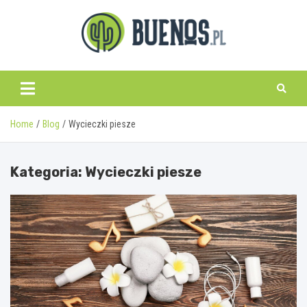
Skip
to
content
www.buenos.pl
Home
Blog
Wycieczki piesze
Kategoria:
Wycieczki piesze