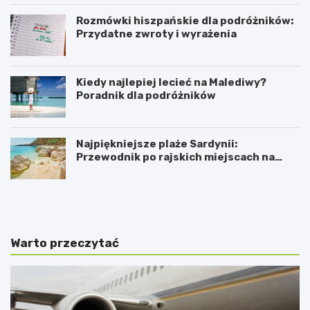
Rozmówki hiszpańskie dla podróżników:
Przydatne zwroty i wyrażenia
Kiedy najlepiej lecieć na Malediwy?
Poradnik dla podróżników
Najpiękniejsze plaże Sardynii:
Przewodnik po rajskich miejscach na
mapie
K
P
i
r
e
a
d
k
y
t
Warto przeczytać
n
y
a
c
j
z
l
n
e
y
p
p