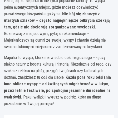
Pamiętaj, że Majorka to nie tylko popularne kurorty. To wyspa
pełna autentycznych miejsc, gdzie możesz doświadczyć
prawdziwego hiszpańskiego życia.
Nie bój się zboczyć z
utartych szlaków – często najpiękniejsze odkrycia czekają
tam, gdzie nie docierają zorganizowane wycieczki.
Rozmawiaj z miejscowymi, pytaj o rekomendacje –
Majorkańczycy są dumni ze swojej wyspy i chętnie dzielą się
swoimi ulubionymi miejscami z zainteresowanymi turystami.
Majorka to wyspa, która ma w sobie coś magicznego – łączy
piękno natury z bogatą kulturą i historią. Niezależnie od tego, czy
szukasz relaksu na plaży, przygód w górach czy kulturalnych
doznań, znajdziesz tu coś dla siebie.
Każda pora roku odsłania
inne oblicze wyspy – od kwitnących migdałowców w lutym,
przez letnie festiwale, po spokojne jesienne dni idealne na
wędrówki.
Pakuj walizki i wyrusz w podróż, która na długo
pozostanie w Twojej pamięci!