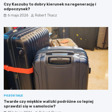
o
p
Czy Kaszuby to dobry kierunek na regenerację i
c
o
odpoczynek?
z
d
y
r
6 maja 2026
Robert Tkacz
n
ó
e
ż
k
n
?
i
k
ó
w
POZOSTAŁE
Twarde czy miękkie walizki podróżne co lepiej
sprawdzi się w samolocie?