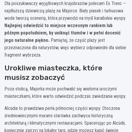
Dla poszukiwaczy wyjątkowych krajobrazów polecam Es Trenc –
najdłuższą dziewiczą plażę na Majorce. Biały piasek i turkusowa
woda tworzą scenerię, która przywodzi na myśl karaibskie wyspy.
Najlepiej odwiedzić to miejsce wczesnym rankiem lub
późnym popołudniem, by uniknąć tłumów i w pełni docenić
jego naturalne piękno.
Pamiętaj, że część plaży jest
przeznaczona dla naturystów, więc wybierz odpowiedni dla siebie
fragment wybrzeża.
Urokliwe miasteczka, które
musisz zobaczyć
Poza stolicą, Majorka może pochwalić się wieloma uroczymi
miasteczkami, które warto odwiedzić podczas zwiedzania wyspy.
Alcúdia to prawdziwa perła północnej części wyspy. Otoczona
średniowiecznymi murami starówka zachwyca historyczną
architekturą i klimatycznymi restauracjami. Spacerując po Alcúdii,
koniecznie zajrzyj na lokalny targ, gdzie możesz kupić świeże