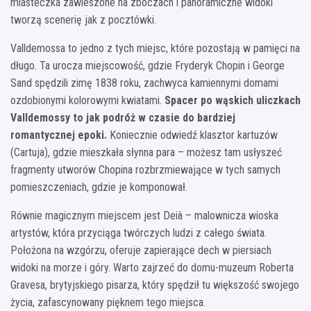
miasteczka zawieszone na zboczach i panoramiczne widoki
tworzą scenerię jak z pocztówki.
Valldemossa to jedno z tych miejsc, które pozostają w pamięci na
długo. Ta urocza miejscowość, gdzie Fryderyk Chopin i George
Sand spędzili zimę 1838 roku, zachwyca kamiennymi domami
ozdobionymi kolorowymi kwiatami.
Spacer po wąskich uliczkach
Valldemossy to jak podróż w czasie do bardziej
romantycznej epoki.
Koniecznie odwiedź klasztor kartuzów
(Cartuja), gdzie mieszkała słynna para – możesz tam usłyszeć
fragmenty utworów Chopina rozbrzmiewające w tych samych
pomieszczeniach, gdzie je komponował.
Równie magicznym miejscem jest Deià – malownicza wioska
artystów, która przyciąga twórczych ludzi z całego świata.
Położona na wzgórzu, oferuje zapierające dech w piersiach
widoki na morze i góry. Warto zajrzeć do domu-muzeum Roberta
Gravesa, brytyjskiego pisarza, który spędził tu większość swojego
życia, zafascynowany pięknem tego miejsca.