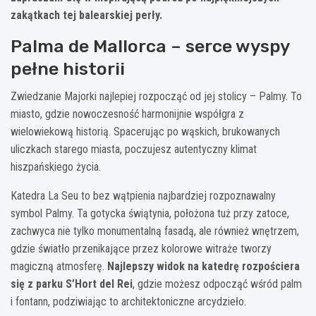
zakątkach tej balearskiej perły.
Palma de Mallorca – serce wyspy
pełne historii
Zwiedzanie Majorki najlepiej rozpocząć od jej stolicy – Palmy. To
miasto, gdzie nowoczesność harmonijnie współgra z
wielowiekową historią. Spacerując po wąskich, brukowanych
uliczkach starego miasta, poczujesz autentyczny klimat
hiszpańskiego życia.
Katedra La Seu to bez wątpienia najbardziej rozpoznawalny
symbol Palmy. Ta gotycka świątynia, położona tuż przy zatoce,
zachwyca nie tylko monumentalną fasadą, ale również wnętrzem,
gdzie światło przenikające przez kolorowe witraże tworzy
magiczną atmosferę.
Najlepszy widok na katedrę rozpościera
się z parku S’Hort del Rei
, gdzie możesz odpocząć wśród palm
i fontann, podziwiając to architektoniczne arcydzieło.