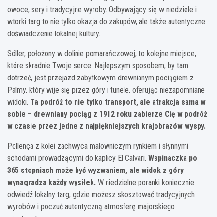
owoce, sery i tradycyjne wyroby. Odbywający się w niedziele i
wtorki targ to nie tylko okazja do zakupów, ale także autentyczne
doświadczenie lokalnej kultury.
Sóller, położony w dolinie pomarańczowej, to kolejne miejsce,
które skradnie Twoje serce. Najlepszym sposobem, by tam
dotrzeć, jest przejazd zabytkowym drewnianym pociągiem z
Palmy, który wije się przez góry i tunele, oferując niezapomniane
widoki.
Ta podróż to nie tylko transport, ale atrakcja sama w
sobie – drewniany pociąg z 1912 roku zabierze Cię w podróż
w czasie przez jedne z najpiękniejszych krajobrazów wyspy.
Pollença z kolei zachwyca malowniczym rynkiem i słynnymi
schodami prowadzącymi do kaplicy El Calvari.
Wspinaczka po
365 stopniach może być wyzwaniem, ale widok z góry
wynagradza każdy wysiłek.
W niedzielne poranki koniecznie
odwiedź lokalny targ, gdzie możesz skosztować tradycyjnych
wyrobów i poczuć autentyczną atmosferę majorskiego