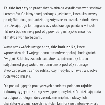
Tajskie herbaty
to prawdziwa skarbnica wyrafinowanych smaków
i aromatów. Od klasycznej herbaty z jaśminem, która ukoi nerwy
po ciężkim dniu, po bardziej egzotyczne mieszanki z dodatkiem
orzeźwiającego lemongrass czy słodkawego pandanu – każda
filiżanka będzie małą podróżą powrotną na tajskie ulice i do
klimatycznych herbaciarni.
Warto też zwrócić uwagę na
tajskie kadzidełka
, które
wprowadzą do Twojego domu atmosferę spokoju buddyjskich
świątyń. Subtelny zapach sandałowca, jaśminu czy lotosu
natychmiast przywołuje wspomnienia z podróży i pomaga
stworzyć przestrzeń do relaksu czy medytacji, nawet w środku
ruchliwego miasta.
Dla poszukujących praktycznych pamiątek polecam
tajskie
balsamy tygrysie
– rozgrzewające specyfiki, które działają cuda
na bolące po długim dniu zwiedzania mięśnie i stawy. Ich
charakterystyczny zapach mentolu i kamfory jest intensywny, ale