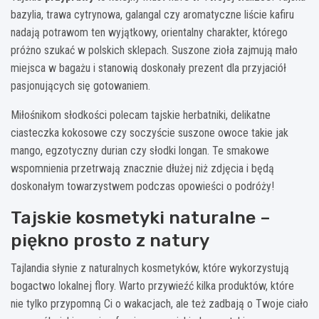
bazylia, trawa cytrynowa, galangal czy aromatyczne liście kafiru
nadają potrawom ten wyjątkowy, orientalny charakter, którego
próżno szukać w polskich sklepach. Suszone zioła zajmują mało
miejsca w bagażu i stanowią doskonały prezent dla przyjaciół
pasjonujących się gotowaniem.
Miłośnikom słodkości polecam tajskie herbatniki, delikatne
ciasteczka kokosowe czy soczyście suszone owoce takie jak
mango, egzotyczny durian czy słodki longan. Te smakowe
wspomnienia przetrwają znacznie dłużej niż zdjęcia i będą
doskonałym towarzystwem podczas opowieści o podróży!
Tajskie kosmetyki naturalne –
piękno prosto z natury
Tajlandia słynie z naturalnych kosmetyków, które wykorzystują
bogactwo lokalnej flory. Warto przywieźć kilka produktów, które
nie tylko przypomną Ci o wakacjach, ale też zadbają o Twoje ciało