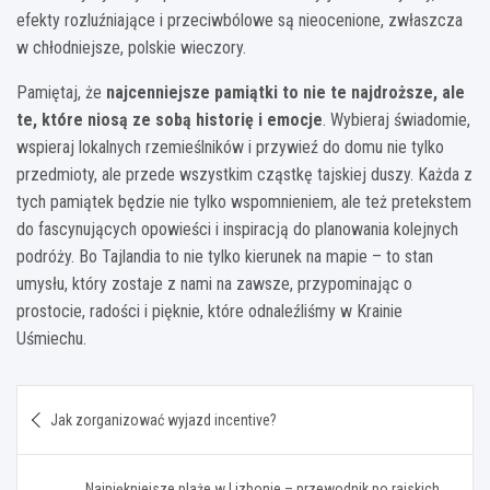
efekty rozluźniające i przeciwbólowe są nieocenione, zwłaszcza
w chłodniejsze, polskie wieczory.
Pamiętaj, że
najcenniejsze pamiątki to nie te najdroższe, ale
te, które niosą ze sobą historię i emocje
. Wybieraj świadomie,
wspieraj lokalnych rzemieślników i przywieź do domu nie tylko
przedmioty, ale przede wszystkim cząstkę tajskiej duszy. Każda z
tych pamiątek będzie nie tylko wspomnieniem, ale też pretekstem
do fascynujących opowieści i inspiracją do planowania kolejnych
podróży. Bo Tajlandia to nie tylko kierunek na mapie – to stan
umysłu, który zostaje z nami na zawsze, przypominając o
prostocie, radości i pięknie, które odnaleźliśmy w Krainie
Uśmiechu.
Nawigacja
Jak zorganizować wyjazd incentive?
wpisu
Najpiękniejsze plaże w Lizbonie – przewodnik po rajskich