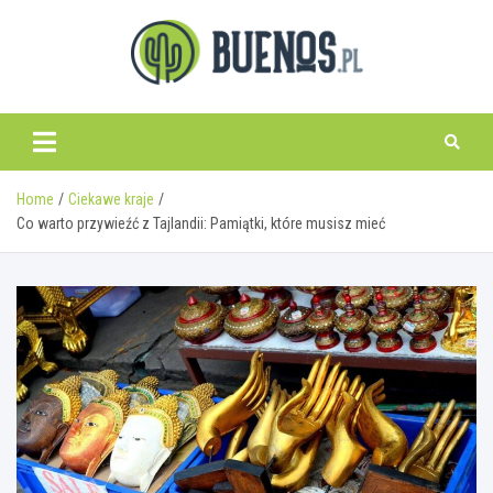
Skip
to
content
www.buenos.pl
Home
Ciekawe kraje
Co warto przywieźć z Tajlandii: Pamiątki, które musisz mieć