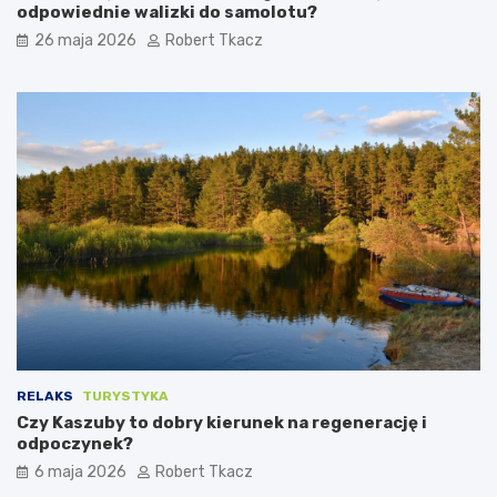
e
a
odpowiednie walizki do samolotu?
k
l
26 maja 2026
Robert Tkacz
n
e
a
d
r
i
e
w
g
y
e
?
n
P
e
o
r
r
a
a
c
d
j
n
ę
i
i
k
o
d
d
l
p
a
RELAKS
TURYSTYKA
o
p
Czy Kaszuby to dobry kierunek na regenerację i
c
o
odpoczynek?
z
d
y
r
6 maja 2026
Robert Tkacz
n
ó