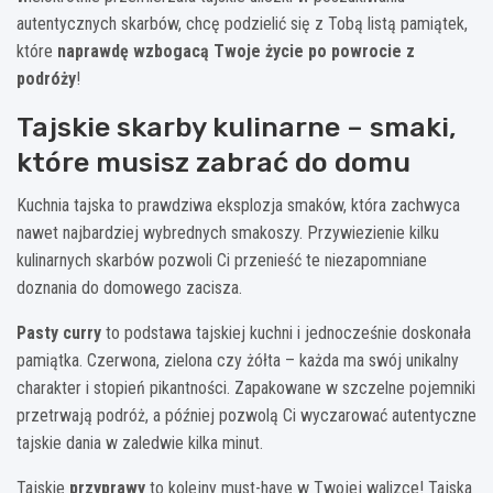
autentycznych skarbów, chcę podzielić się z Tobą listą pamiątek,
które
naprawdę wzbogacą Twoje życie po powrocie z
podróży
!
Tajskie skarby kulinarne – smaki,
które musisz zabrać do domu
Kuchnia tajska to prawdziwa eksplozja smaków, która zachwyca
nawet najbardziej wybrednych smakoszy. Przywiezienie kilku
kulinarnych skarbów pozwoli Ci przenieść te niezapomniane
doznania do domowego zacisza.
Pasty curry
to podstawa tajskiej kuchni i jednocześnie doskonała
pamiątka. Czerwona, zielona czy żółta – każda ma swój unikalny
charakter i stopień pikantności. Zapakowane w szczelne pojemniki
przetrwają podróż, a później pozwolą Ci wyczarować autentyczne
tajskie dania w zaledwie kilka minut.
Tajskie
przyprawy
to kolejny must-have w Twojej walizce! Tajska