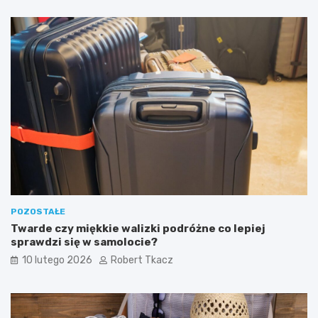
e
ż
k
n
?
i
k
ó
w
POZOSTAŁE
Twarde czy miękkie walizki podróżne co lepiej
sprawdzi się w samolocie?
10 lutego 2026
Robert Tkacz