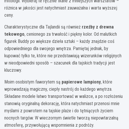
mitologii. Wybieraj te ręcznie tkane z mniejszych warsztatów –
różnica w jakości jest natychmiast zauważalna i warta wyższej
ceny.
Charakterystyczne dla Tajlandii są również
rzeźby z drewna
tekowego
, cenionego za trwałość i piękny kolor. Od malutkich
figurek Buddy po większe dzieła sztuki – każdy znajdzie coś
odpowiedniego dla swojego wnętrza. Pamiętaj jednak, by
kupować tylko te, które nie przedstawiają wizerunków religijnych
w nieodpowiedni sposób – szacunek dla tajskich tradycji jest
kluczowy.
Moim osobistym faworytem są
papierowe lampiony
, które
wprowadzają magiczny, ciepły nastrój do każdego wnętrza.
Składane modele łatwo transportować w walizce, a po rozłożeniu
stanowią oryginalną dekorację, która natychmiast przenosi mnie
myślami z powrotem na tajskie plaże i do tętniących życiem
nocnych targów. W wieczornym świetle tworzą niepowtarzalną
atmosferę, przywołującą wspomnienia z podróży.