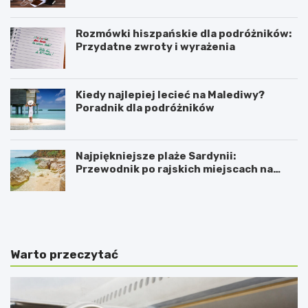
Rozmówki hiszpańskie dla podróżników:
Przydatne zwroty i wyrażenia
Kiedy najlepiej lecieć na Malediwy?
Poradnik dla podróżników
Najpiękniejsze plaże Sardynii:
Przewodnik po rajskich miejscach na
mapie
K
P
i
r
e
a
d
k
y
t
Warto przeczytać
n
y
a
c
j
z
l
n
e
y