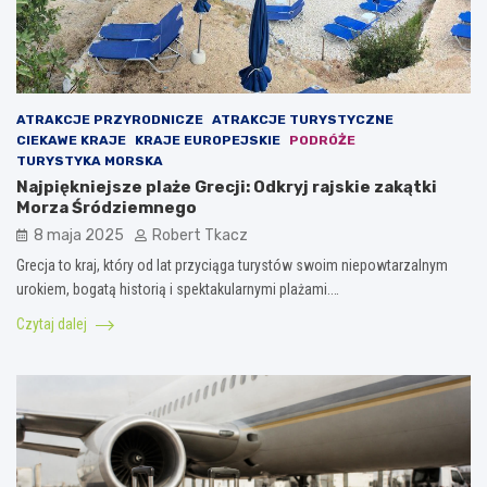
ATRAKCJE PRZYRODNICZE
ATRAKCJE TURYSTYCZNE
CIEKAWE KRAJE
KRAJE EUROPEJSKIE
PODRÓŻE
TURYSTYKA MORSKA
Najpiękniejsze plaże Grecji: Odkryj rajskie zakątki
Morza Śródziemnego
8 maja 2025
Robert Tkacz
Grecja to kraj, który od lat przyciąga turystów swoim niepowtarzalnym
urokiem, bogatą historią i spektakularnymi plażami.…
Czytaj dalej