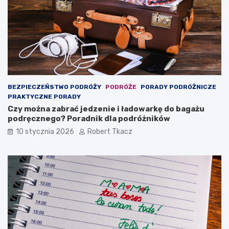
r
o
a
b
d
a
n
c
i
z
k
y
d
ć
l
i
a
z
BEZPIECZEŃSTWO PODRÓŻY
PODRÓŻE
PORADY PODRÓŻNICZE
p
w
PRAKTYCZNE PORADY
o
i
Czy można zabrać jedzenie i ładowarkę do bagażu
d
e
podręcznego? Poradnik dla podróżników
r
d
ó
z
10 stycznia 2026
Robert Tkacz
ż
a
n
ć
i
k
ó
w