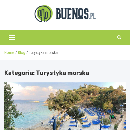
Skip
to
content
www.buenos.pl
Home
Blog
Turystyka morska
Kategoria:
Turystyka morska