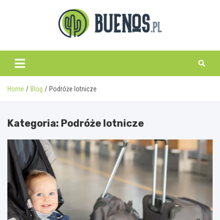
Skip
to
content
www.buenos.pl
Home
Blog
Podróże lotnicze
Kategoria:
Podróże lotnicze