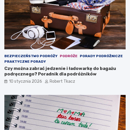
o
z
r
o
a
b
d
a
n
c
i
z
k
y
d
ć
l
i
a
z
BEZPIECZEŃSTWO PODRÓŻY
PODRÓŻE
PORADY PODRÓŻNICZE
p
w
PRAKTYCZNE PORADY
o
i
Czy można zabrać jedzenie i ładowarkę do bagażu
d
e
podręcznego? Poradnik dla podróżników
r
d
ó
z
10 stycznia 2026
Robert Tkacz
ż
a
n
ć
i
k
ó
w