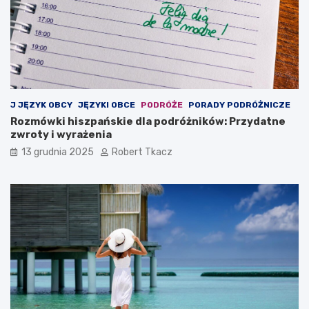
J JĘZYK OBCY
JĘZYKI OBCE
PODRÓŻE
PORADY PODRÓŻNICZE
Rozmówki hiszpańskie dla podróżników: Przydatne
zwroty i wyrażenia
13 grudnia 2025
Robert Tkacz