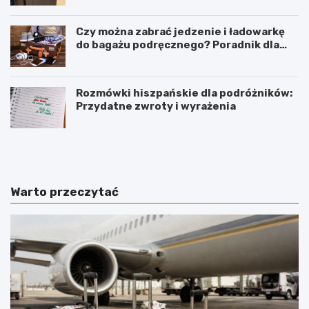
Czy można zabrać jedzenie i ładowarkę
do bagażu podręcznego? Poradnik dla
podróżników
Rozmówki hiszpańskie dla podróżników:
Przydatne zwroty i wyrażenia
C
K
z
i
y
e
K
d
a
y
Warto przeczytać
s
n
z
a
u
j
b
l
y
e
t
p
o
i
d
e
o
j