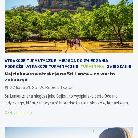
ATRAKCJE TURYSTYCZNE
MIEJSCA DO ZWIEDZANIA
PODRÓŻE I ATRAKCJE TURYSTYCZNE
TURYSTYKA
ZWIEDZANIE
Najciekawsze atrakcje na Sri Lance – co warto
zobaczyć
22 lipca 2025
Robert Tkacz
Sri Lanka, znana niegdyś jako Cejlon, to wyspiarska perła Oceanu
Indyjskiego, która zachwyca różnorodnością krajobrazów, bogactwem…
Czytaj dalej