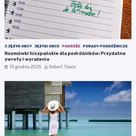
J JĘZYK OBCY
JĘZYKI OBCE
PODRÓŻE
PORADY PODRÓŻNICZE
Rozmówki hiszpańskie dla podróżników: Przydatne
zwroty i wyrażenia
13 grudnia 2025
Robert Tkacz