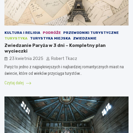
KULTURA I RELIGIA
PODRÓŻE
PRZEWODNIKI TURYSTYCZNE
TURYSTYKA
TURYSTYKA MIEJSKA
ZWIEDZANIE
Zwiedzanie Paryża w 3 dni – Kompletny plan
wycieczki
23 kwietnia 2025
Robert Tkacz
Paryż to jedno z najpiękniejszych i najbardziej romantycznych miast na
świecie, które od wieków przyciąga turystów…
Czytaj dalej