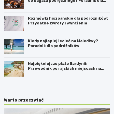
do bagażu podręcznego? Poradnik dla
podróżników
Rozmówki hiszpańskie dla podróżników:
Przydatne zwroty i wyrażenia
Kiedy najlepiej lecieć na Malediwy?
Poradnik dla podróżników
Najpiękniejsze plaże Sardynii:
Przewodnik po rajskich miejscach na
mapie
K
P
i
r
e
a
d
k
y
t
Warto przeczytać
n
y
a
c
j
z