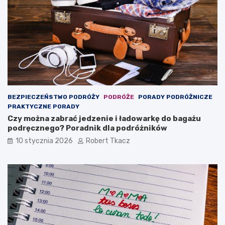
o
z
r
o
a
b
d
a
n
c
i
z
k
y
d
ć
l
i
a
z
BEZPIECZEŃSTWO PODRÓŻY
PODRÓŻE
PORADY PODRÓŻNICZE
p
w
PRAKTYCZNE PORADY
o
i
Czy można zabrać jedzenie i ładowarkę do bagażu
d
e
podręcznego? Poradnik dla podróżników
r
d
ó
z
10 stycznia 2026
Robert Tkacz
ż
a
n
ć
i
k
ó
w