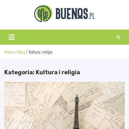
Skip
to
content
www.buenos.pl
Home
Blog
Kultura i religia
Kategoria:
Kultura i religia